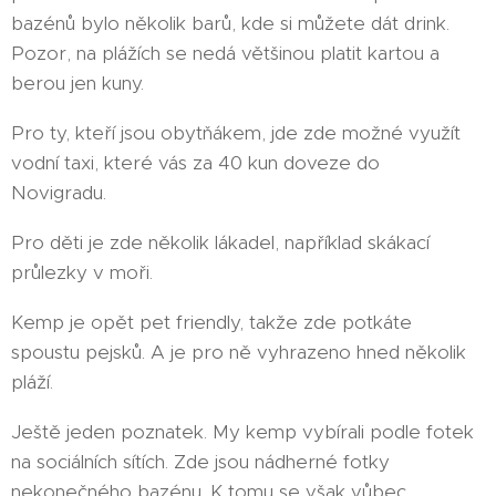
bazénů bylo několik barů, kde si můžete dát drink.
Pozor, na plážích se nedá většinou platit kartou a
berou jen kuny.
Pro ty, kteří jsou obytňákem, jde zde možné využít
vodní taxi, které vás za 40 kun doveze do
Novigradu.
Pro děti je zde několik lákadel, například skákací
průlezky v moři.
Kemp je opět pet friendly, takže zde potkáte
spoustu pejsků. A je pro ně vyhrazeno hned několik
pláží.
Ještě jeden poznatek. My kemp vybírali podle fotek
na sociálních sítích. Zde jsou nádherné fotky
nekonečného bazénu. K tomu se však vůbec