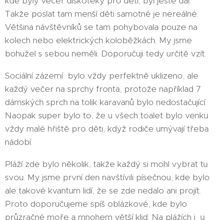
kde byly večer diskotéky pro děti, byl ještě dál.
Takže poslat tam menší děti samotné je nereálné.
Většina návštěvníků se tam pohybovala pouze na
kolech nebo elektrických koloběžkách. My jsme
bohužel s sebou neměli. Doporučuji tedy určitě vzít.
Sociální zázemí bylo vždy perfektně uklizeno, ale
každý večer na sprchy fronta, protože například 7
dámských sprch na tolik karavanů bylo nedostačující.
Naopak super bylo to, že u všech toalet bylo venku
vždy malé hřiště pro děti, když rodiče umývají třeba
nádobí.
Pláží zde bylo několik, takže každý si mohl vybrat tu
svou. My jsme první den navštívili písečnou, kde bylo
ale takové kvantum lidí, že se zde nedalo ani projít.
Proto doporučujeme spíš oblázkové, kde bylo
průzračné moře a mnohem větší klid. Na plážích i u