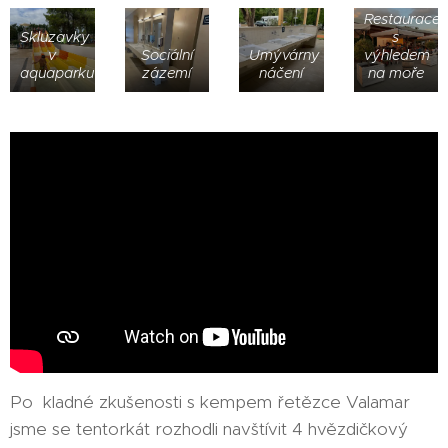
Restaurace
Skluzavky
s
v
Sociální
Umývárny
výhledem
aquaparku
zázemí
náčení
na moře
Po kladné zkušenosti s kempem řetězce Valamar
jsme se tentorkát rozhodli navštívit 4 hvězdičkový