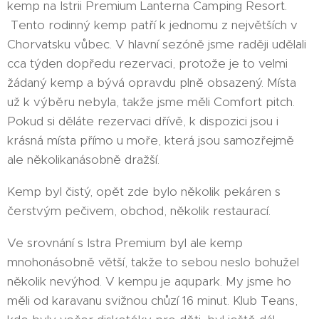
kemp na Istrii Premium Lanterna Camping Resort.
Tento rodinný kemp patří k jednomu z největších v
Chorvatsku vůbec. V hlavní sezóně jsme raději udělali
cca týden dopředu rezervaci, protože je to velmi
žádaný kemp a bývá opravdu plně obsazený. Místa
už k výběru nebyla, takže jsme měli Comfort pitch.
Pokud si děláte rezervaci dřívě, k dispozici jsou i
krásná místa přímo u moře, která jsou samozřejmě
ale několikanásobně dražší.
Kemp byl čistý, opět zde bylo několik pekáren s
čerstvým pečivem, obchod, několik restaurací.
Ve srovnání s Istra Premium byl ale kemp
mnohonásobně větší, takže to sebou neslo bohužel
několik nevýhod. V kempu je aqupark. My jsme ho
měli od karavanu svižnou chůzí 16 minut. Klub Teans,