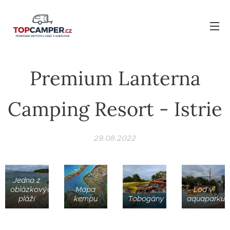
Premium Lanterna
Camping Resort - Istrie
29.08.2022
Jedna z
oblázkových
Mapa
Loď v
pláží
kempu
Tobogány
aquaparku