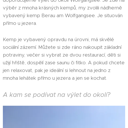
doporučujeme výlet do okolí Wolfgangsee. Je zde na
výběr z mnoha krásných kempů, my zvolili nádherně
vybavený kemp Berau am Wolfgangsee. Je situován
přímo u jezera.
Kemp je vybavený opravdu na úrovni, má skvělé
sociální zázemí. Můžete si zde ráno nakoupit základní
potraviny, večer si vybrat ze dvou restaurací, děti si
užijí hřiště, dospělí zase saunu či fitko. A pokud chcete
jen relaxovat, pak je ideální si lehnout na jedno z
mnoha lehátek přímo u jezera a jen se kochat.
A kam se podívat na výlet do okolí?