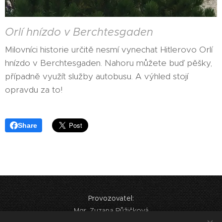
Orlí hnízdo v Berchtesgaden
Milovníci historie určitě nesmí vynechat Hitlerovo Orlí
hnízdo v Berchtesgaden. Nahoru můžete buď pěšky,
případně využít služby autobusu. A výhled stojí
opravdu za to!
Share
Provozovatel:
Mgr. Zuzana Růžičková