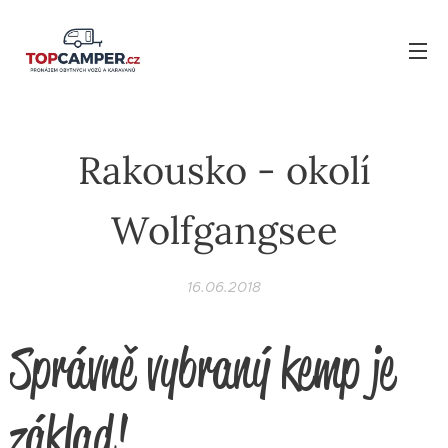
Rakousko - okolí
Wolfgangsee
16.06.2018
Správně vybraný kemp je
základ!